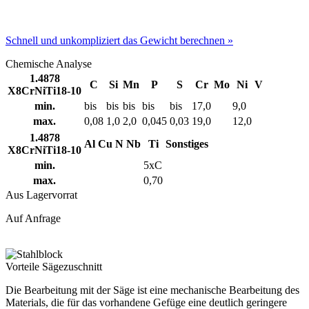
Schnell und unkompliziert das Gewicht berechnen »
Chemische Analyse
1.4878
C
Si
Mn
P
S
Cr
Mo
Ni
V
X8CrNiTi18-10
min.
bis
bis
bis
bis
bis
17,0
9,0
max.
0,08
1,0
2,0
0,045
0,03
19,0
12,0
1.4878
Al
Cu
N
Nb
Ti
Sonstiges
X8CrNiTi18-10
min.
5xC
max.
0,70
Aus Lagervorrat
Auf Anfrage
Vorteile Sägezuschnitt
Die Bearbeitung mit der Säge ist eine mechanische Bearbeitung des
Materials, die für das vorhandene Gefüge eine deutlich geringere