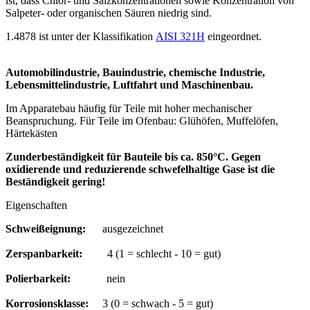
ist, dass Chlor- und Salzkonzentrationen sowie Konzentration von
Salpeter- oder organischen Säuren niedrig sind.
1.4878 ist unter der Klassifikation
AISI 321H
eingeordnet.
Automobilindustrie, Bauindustrie, chemische Industrie,
Lebensmittelindustrie, Luftfahrt und Maschinenbau.
Im Apparatebau häufig für Teile mit hoher mechanischer
Beanspruchung. Für Teile im Ofenbau: Glühöfen, Muffelöfen,
Härtekästen
Zunderbeständigkeit für Bauteile bis ca. 850°C. Gegen
oxidierende und reduzierende schwefelhaltige Gase ist die
Beständigkeit gering!
Eigenschaften
Schweißeignung:
ausgezeichnet
Zerspanbarkeit:
4 (1 = schlecht - 10 = gut)
Polierbarkeit:
nein
Korrosionsklasse:
3 (0 = schwach - 5 = gut)