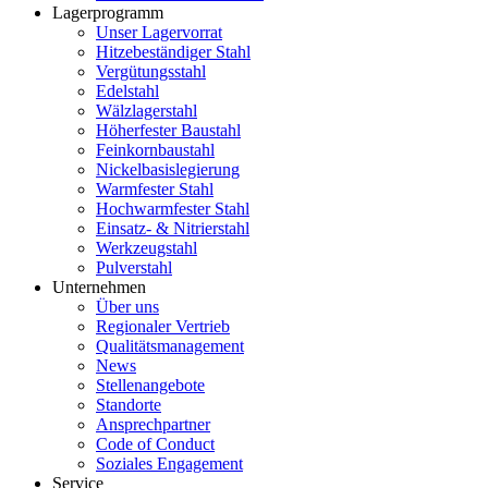
Lagerprogramm
Unser Lagervorrat
Hitzebeständiger Stahl
Vergütungsstahl
Edelstahl
Wälzlagerstahl
Höherfester Baustahl
Feinkornbaustahl
Nickelbasislegierung
Warmfester Stahl
Hochwarmfester Stahl
Einsatz- & Nitrierstahl
Werkzeugstahl
Pulverstahl
Unternehmen
Über uns
Regionaler Vertrieb
Qualitätsmanagement
News
Stellenangebote
Standorte
Ansprechpartner
Code of Conduct
Soziales Engagement
Service