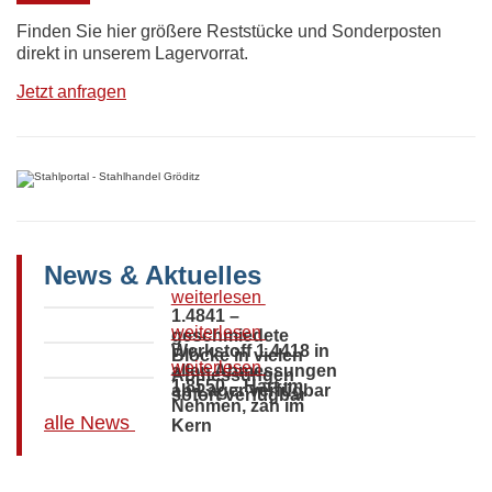
Finden Sie hier größere Reststücke und Sonderposten
direkt in unserem Lagervorrat.
Jetzt anfragen
News & Aktuelles
weiterlesen
1.4841 –
weiterlesen
geschmiedete
Werkstoff 1.4418 in
Blöcke in vielen
weiterlesen
allen Abmessungen
Abmessungen
1.8550 – Hart im
ab Lager verfügbar
sofort verfügbar
Nehmen, zäh im
alle News
Kern