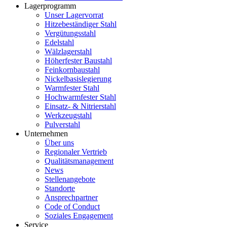
Lagerprogramm
Unser Lagervorrat
Hitzebeständiger Stahl
Vergütungsstahl
Edelstahl
Wälzlagerstahl
Höherfester Baustahl
Feinkornbaustahl
Nickelbasislegierung
Warmfester Stahl
Hochwarmfester Stahl
Einsatz- & Nitrierstahl
Werkzeugstahl
Pulverstahl
Unternehmen
Über uns
Regionaler Vertrieb
Qualitätsmanagement
News
Stellenangebote
Standorte
Ansprechpartner
Code of Conduct
Soziales Engagement
Service