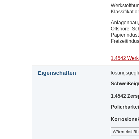
Werkstoffnum
Klassifikati
Anlagenbau, 
Offshore, Sc
Papierindustr
Freizeitindus
1.4542 Werks
Eigenschaften
lösungsgegl
Schweißei
1.4542 Zers
Polierbarke
Korrosionsk
Wärmeleitfäh