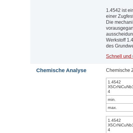
1.4542 ist e
einer Zugfes
Die mechani
vorausgega
ausscheidun
Werkstoff 1
des Grundwer
Schnell und 
Chemische Analyse
Chemische 
1.4542
X5CrNiCuNb
4
min.
max.
1.4542
X5CrNiCuNb
4