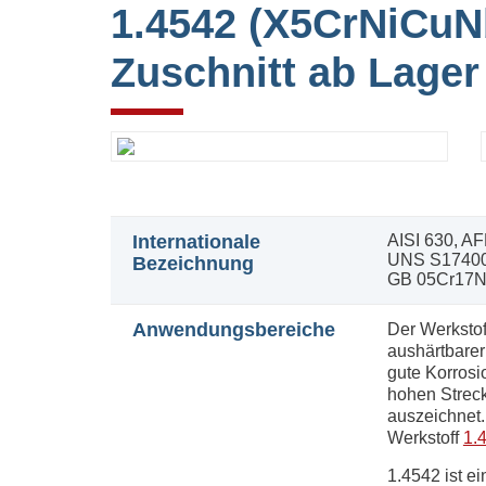
1.4542 (X5CrNiCuN
Zuschnitt ab Lager
Internationale
AISI 630, 
UNS S17400
Bezeichnung
GB 05Cr17
Anwendungsbereiche
Der Werkstof
aushärtbarer
gute Korrosi
hohen Streck
auszeichnet.
Werkstoff
1.
1.4542 ist ei