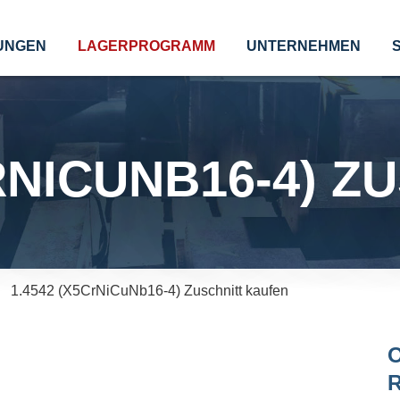
UNGEN
LAGERPROGRAMM
UNTERNEHMEN
RNICUNB16-4) Z
1.4542 (X5CrNiCuNb16-4) Zuschnitt kaufen
O
R