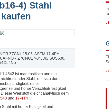
b16-4) Stahl
I
 kaufen
r
Je
G
AFNOR Z7CNU15-05, ASTM 17-4PH,
F
, AFNOR Z7CNU17-04, JIS SUS630,
S
Ni4Cu4Nb
J
f 1.4542 ist martensitisch und ein
 nichtrostender Stahl, der sich durch
onsbeständigkeit, einer
grenze und hoher Verschleißfestigkeit
 Dieser Werkstoff gleicht analytisch dem
4548
und
17-4 PH
.
n Stahl mit hoher Festigkeit und