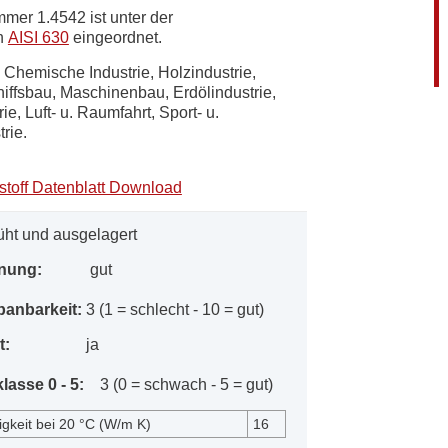
mer 1.4542 ist unter der
on
AISI 630​​
eingeordnet.
Chemische Industrie, Holzindustrie,
hiffsbau, Maschinenbau, Erdölindustrie,
ie, Luft- u. Raumfahrt, Sport- u.
trie.
toff Datenblatt Download
üht und ausgelagert
gnung:
gut
panbarkeit:
3 (1 = schlecht - 10 = gut)
it:
ja
lasse 0 - 5:
3 (0 = schwach - 5 = gut)
igkeit bei 20 °C (W/m K)
16