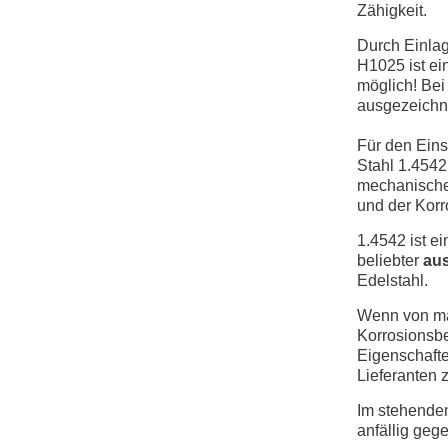
Zähigkeit.
Durch Einla
H1025 ist ei
möglich! Bei
ausgezeichn
Für den Eins
Stahl 1.4542
mechanischen
und der Korr
1.4542 ist ei
beliebter
au
Edelstahl.
Wenn von mar
Korrosionsb
Eigenschafte
Lieferanten 
Im stehenden
anfällig geg