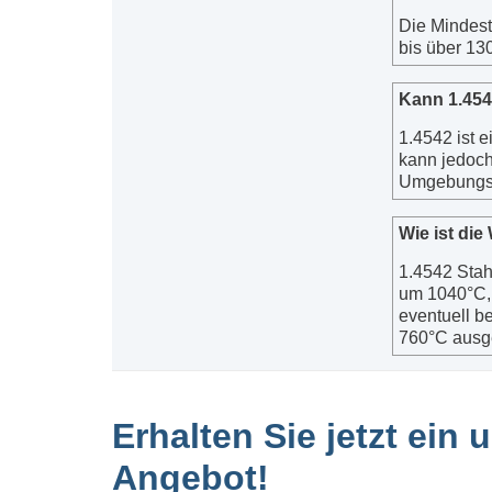
Die Mindest
bis über 13
Kann 1.454
1.4542 ist e
kann jedoch
Umgebungse
Wie ist di
1.4542 Stah
um 1040°C,
eventuell b
760°C ausge
Erhalten Sie jetzt ein
Angebot!