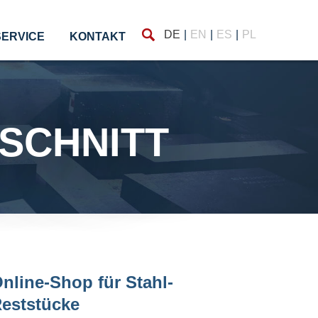
Finden
DE
EN
ES
PL
SERVICE
KONTAKT
USCHNITT
nline-Shop für Stahl-
eststücke