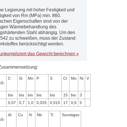
ine Legierung mit hoher Festigkeit und
tigkeit von Rm (MPa) min. 860.
schen Eigenschaften sind von der
ngen Wärmebehandlung des
gshärtenden Stahl abhängig. Um den
.4542 zu schweißen, muss der Zustand
kstoffes berücksichtigt werden.
unkompliziert das Gewicht berechnen »
Zusammensetzung:
C
Si
Mn
P
S
Cr
Mo
Ni
V
16-
bis
bis
bis
bis
bis
15
bis
3
0,07
0,7
1,0
0,025
0,015
17
0,6
5
Al
Cu
N
Nb
Ti
Sonstiges
16-