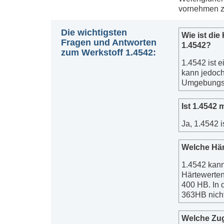
vornehmen z
Die wichtigsten
Wie ist di
Fragen und Antworten
1.4542?
zum Werkstoff 1.4542:
1.4542 ist e
kann jedoch
Umgebungse
Ist 1.4542
Ja, 1.4542 i
Welche Här
1.4542 kann
Härtewerten
400 HB. In d
363HB nicht
Welche Zug