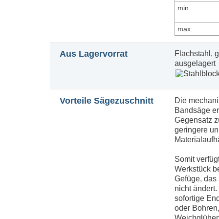
min.
max.
Aus Lagervorrat
Flachstahl, 
ausgelagert
Vorteile Sägezuschnitt
Die mechanis
Bandsäge erg
Gegensatz z
geringere un
Materialaufh
Somit verfüg
Werkstück be
Gefüge, das 
nicht ändert
sofortige En
oder Bohren,
Weichglühen 