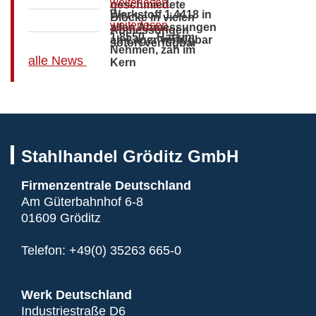
weiterlesen
geschmiedete
Werkstoff 1.4418 in
Blöcke in vielen
weiterlesen
allen Abmessungen
Abmessungen
1.8550 – Hart im
ab Lager verfügbar
sofort verfügbar
Nehmen, zäh im
alle News
Kern
Stahlhandel Gröditz GmbH
Firmenzentrale Deutschland
Am Güterbahnhof 6-8
01609 Gröditz
Telefon:
+49(0) 35263 665-0
Werk Deutschland
Industriestraße D6