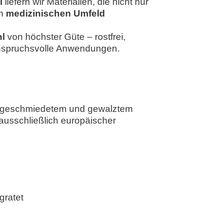
l
liefern wir Materialien, die nicht nur
im
medizinischen Umfeld
hl
von höchster Güte – rostfrei,
 anspruchsvolle Anwendungen.
 geschmiedetem und gewalztem
 ausschließlich europäischer
M - 0/ + 0,2 mm
ntgratet