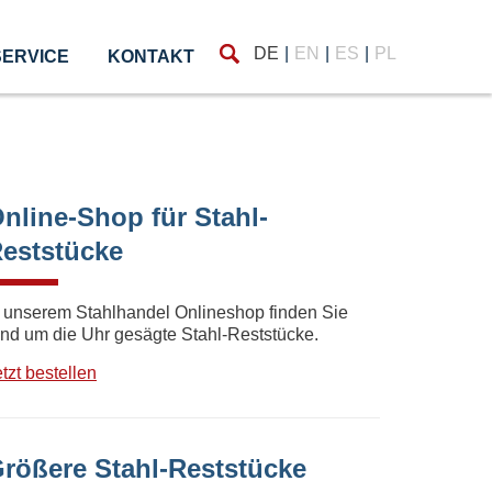
Finden
DE
EN
ES
PL
SERVICE
KONTAKT
nline-Shop für Stahl-
eststücke
n unserem Stahlhandel Onlineshop finden Sie
und um die Uhr gesägte Stahl-Reststücke.
tzt bestellen
rößere Stahl-Reststücke