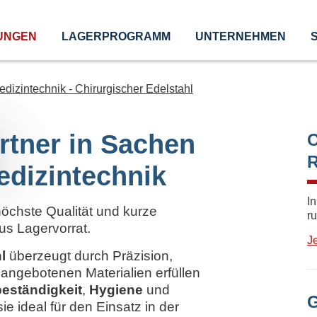
UNGEN
LAGERPROGRAMM
UNTERNEHMEN
edizintechnik - Chirurgischer Edelstahl
rtner in Sachen
O
R
edizintechnik
I
höchste Qualität und kurze
r
 aus Lagervorrat.
Je
l
überzeugt durch Präzision,
 angebotenen Materialien erfüllen
eständigkeit
,
Hygiene
und
G
ie ideal für den Einsatz in der