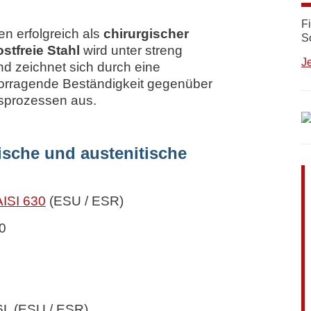
.
F
n erfolgreich als
chirurgischer
S
ostfreie Stahl
wird unter streng
J
nd zeichnet sich durch eine
vorragende Beständigkeit gegenüber
nsprozessen aus.
sche und austenitische
AISI 630
(ESU / ESR)
0
6L (ESU / ESR)