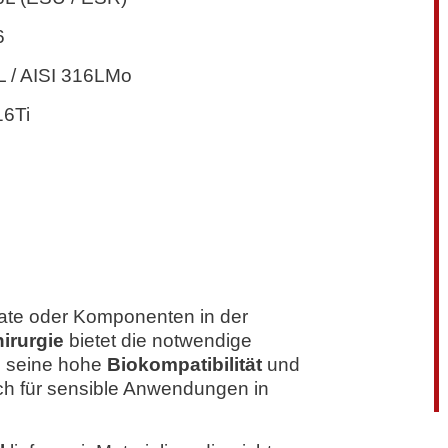
6
L / AISI 316LMo
16Ti
tate oder Komponenten in der
hirurgie
bietet die notwendige
ch seine hohe
Biokompatibilität
und
uch für sensible Anwendungen in