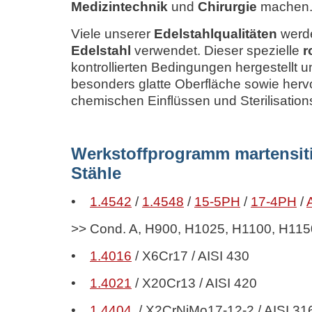
Medizintechnik
und
Chirurgie
machen
Viele unserer
Edelstahlqualitäten
werde
Edelstahl
verwendet. Dieser spezielle
r
kontrollierten Bedingungen hergestellt u
besonders glatte Oberfläche sowie her
chemischen Einflüssen und Sterilisatio
Werkstoffprogramm martensiti
Stähle
•
1.4542
/
1.4548
/
15-5PH
/
17-4PH
/
>> Cond. A, H900, H1025, H1100, H115
•
1.4016
/ X6Cr17 / AISI 430
•
1.4021
/ X20Cr13 / AISI 420
•
1.4404
/ X2CrNiMo17-12-2 / AISI 31