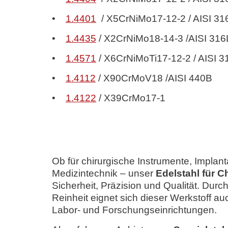
•
1.4401
/ X5CrNiMo17-12-2 / AISI 31
•
1.4435
/ X2CrNiMo18-14-3 /AISI 316
•
1.4571
/ X6CrNiMoTi17-12-2 / AISI 3
•
1.4112
/ X90CrMoV18 /AISI 440B
•
1.4122
/ X39CrMo17-1
Ob für chirurgische Instrumente, Implan
Medizintechnik – unser
Edelstahl für C
Sicherheit, Präzision und Qualität. Dur
Reinheit eignet sich dieser Werkstoff a
Labor- und Forschungseinrichtungen.