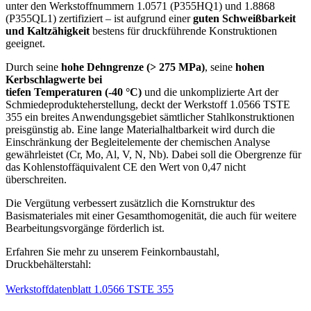
unter den Werkstoffnummern 1.0571 (P355HQ1) und 1.8868
(P355QL1) zertifiziert – ist aufgrund einer
guten Schweißbarkeit
und Kaltzähigkeit
bestens für druckführende Konstruktionen
geeignet.
Durch seine
hohe Dehngrenze (> 275 MPa)
, seine
hohen
Kerbschlagwerte bei
tiefen Temperaturen (-40 °C)
und die unkomplizierte Art der
Schmiedeprodukteherstellung, deckt der Werkstoff 1.0566 TSTE
355 ein breites Anwendungsgebiet sämtlicher Stahlkonstruktionen
preisgünstig ab. Eine lange Materialhaltbarkeit wird durch die
Einschränkung der Begleitelemente der chemischen Analyse
gewährleistet (Cr, Mo, Al, V, N, Nb). Dabei soll die Obergrenze für
das Kohlenstoffäquivalent CE den Wert von 0,47 nicht
überschreiten.
Die Vergütung verbessert zusätzlich die Kornstruktur des
Basismateriales mit einer Gesamthomogenität, die auch für weitere
Bearbeitungsvorgänge förderlich ist.
Erfahren Sie mehr zu unserem Feinkornbaustahl,
Druckbehälterstahl:
Werkstoffdatenblatt 1.0566 TSTE 355
​​​​​​​