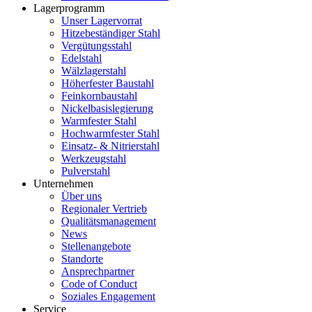
Lagerprogramm
Unser Lagervorrat
Hitzebeständiger Stahl
Vergütungsstahl
Edelstahl
Wälzlagerstahl
Höherfester Baustahl
Feinkornbaustahl
Nickelbasislegierung
Warmfester Stahl
Hochwarmfester Stahl
Einsatz- & Nitrierstahl
Werkzeugstahl
Pulverstahl
Unternehmen
Über uns
Regionaler Vertrieb
Qualitätsmanagement
News
Stellenangebote
Standorte
Ansprechpartner
Code of Conduct
Soziales Engagement
Service