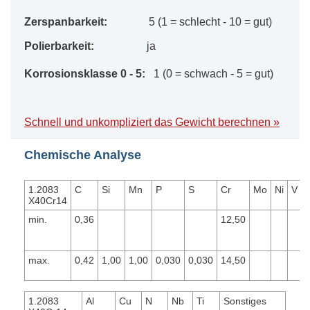
Zerspanbarkeit:
5 (1 = schlecht - 10 = gut)
Polierbarkeit:
ja
Korrosionsklasse 0 - 5:
1 (0 = schwach - 5 = gut)
Schnell und unkompliziert das Gewicht berechnen »
Chemische Analyse
1.2083
C
Si
Mn
P
S
Cr
Mo
Ni
V
X40Cr14
min.
0,36
12,50
max.
0,42
1,00
1,00
0,030
0,030
14,50
1.2083
Al
Cu
N
Nb
Ti
Sonstiges