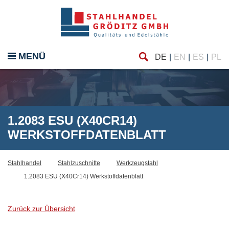
Finde
eßen
MENÜ
DE
EN
ES
PL
1.2083 ESU (X40CR14)
WERKSTOFFDATENBLATT
Stahlhandel
Stahlzuschnitte
Werkzeugstahl
1.2083 ESU (X40Cr14) Werkstoffdatenblatt
Zurück zur Übersicht