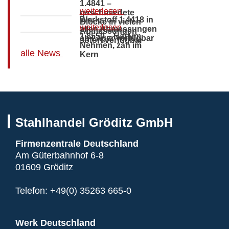
1.4841 –
weiterlesen
geschmiedete
Werkstoff 1.4418 in
Blöcke in vielen
weiterlesen
allen Abmessungen
Abmessungen
1.8550 – Hart im
ab Lager verfügbar
sofort verfügbar
Nehmen, zäh im
alle News
Kern
Stahlhandel Gröditz GmbH
Firmenzentrale Deutschland
Am Güterbahnhof 6-8
01609 Gröditz
Telefon:
+49(0) 35263 665-0
Werk Deutschland