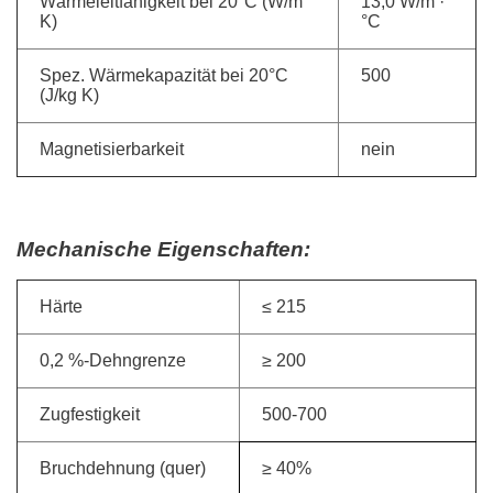
Wärmeleitfähigkeit bei 20°C (W/m
13,0 W/m ·
K)
°C
Spez. Wärmekapazität bei 20°C
500
(J/kg K)
Magnetisierbarkeit
nein
Mechanische Eigenschaften:
Härte
≤ 215
0,2 %-Dehngrenze
≥ 200
Zugfestigkeit
500-700
Bruchdehnung (quer)
≥ 40%