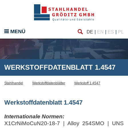
Finde
eßen
MENÜ
DE
EN
ES
PL
WERKSTOFFDATENBLATT 1.4547
Stahlhandel
Werkstoffdatenblätter
Werkstoff 1.4547
Werkstoffdatenblatt 1.4547
Internationale Normen:
X1CrNiMoCuN20-18-7 | Alloy 254SMO | UNS