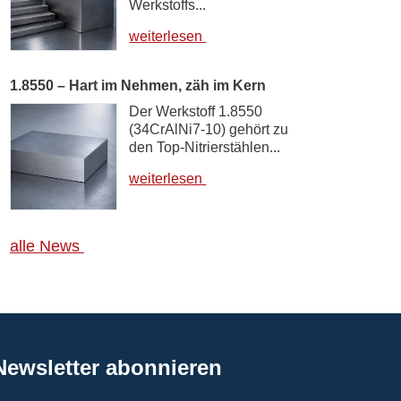
Werkstoffs...
weiterlesen
1.8550 – Hart im Nehmen, zäh im Kern
Der Werkstoff 1.8550
(34CrAlNi7-10) gehört zu
den Top-Nitrierstählen...
weiterlesen
alle News
Newsletter abonnieren