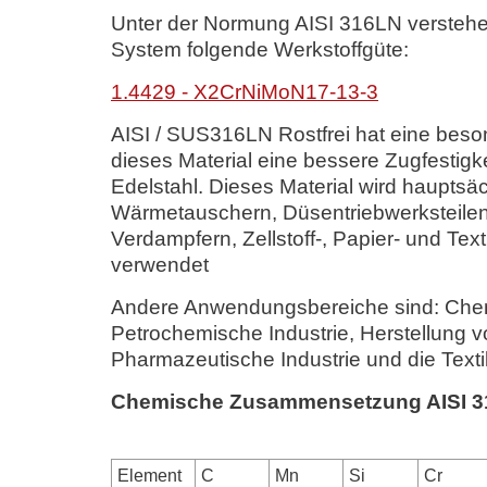
Unter der Normung AISI 316LN verstehe
System folgende Werkstoffgüte:
1.4429 - X2CrNiMoN17-13-3
AISI / SUS316LN Rostfrei hat eine bes
dieses Material eine bessere Zugfestigke
Edelstahl. Dieses Material wird hauptsäch
Wärmetauschern, Düsentriebwerksteile
Verdampfern, Zellstoff-, Papier- und Tex
verwendet
Andere Anwendungsbereiche sind: Chemis
Petrochemische Industrie, Herstellung v
Pharmazeutische Industrie und die Textil
Chemische Zusammensetzung AISI 
Element
C
Mn
Si
Cr