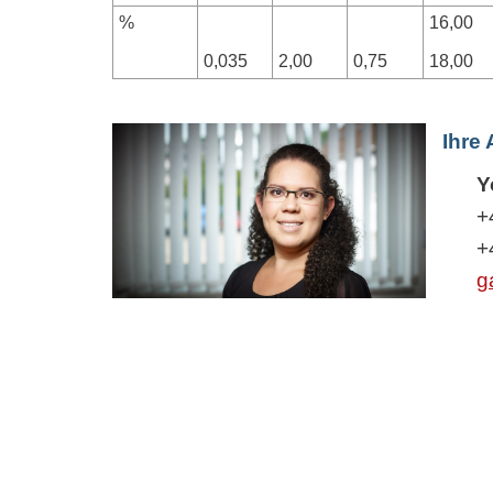
%
16,00
0,035
2,00
0,75
18,00
Ihre
Y
+
+
g