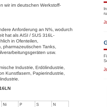
n wir im deutschen Werkstoff-
I
r
Je
ondere Anforderung an N%, wodurch
it hat als AISI / SUS 316L-
lich in Ofenteilen,
G
n, pharmazeutischen Tanks,
tilverarbeitungsgeräten usw.
F
S
che Industrie, Erdölindustrie,
J
on Kunstfasern, Papierindustrie,
industrie.
316LN
Ni
P
S
N