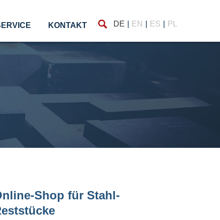
Finden
DE
EN
ES
PL
SERVICE
KONTAKT
nline-Shop für Stahl-
eststücke