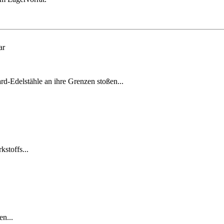
ar
d-Edelstähle an ihre Grenzen stoßen...
stoffs...
n...