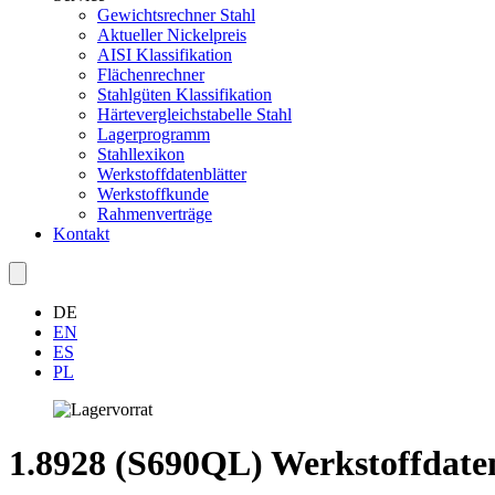
Gewichtsrechner Stahl
Aktueller Nickelpreis
AISI Klassifikation
Flächenrechner
Stahlgüten Klassifikation
Härtevergleichstabelle Stahl
Lagerprogramm
Stahllexikon
Werkstoffdatenblätter
Werkstoffkunde
Rahmenverträge
Kontakt
DE
EN
ES
PL
1.8928 (S690QL) Werkstoffdate