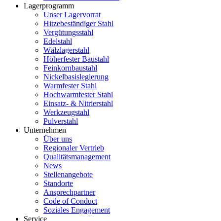
Lagerprogramm
Unser Lagervorrat
Hitzebeständiger Stahl
Vergütungsstahl
Edelstahl
Wälzlagerstahl
Höherfester Baustahl
Feinkornbaustahl
Nickelbasislegierung
Warmfester Stahl
Hochwarmfester Stahl
Einsatz- & Nitrierstahl
Werkzeugstahl
Pulverstahl
Unternehmen
Über uns
Regionaler Vertrieb
Qualitätsmanagement
News
Stellenangebote
Standorte
Ansprechpartner
Code of Conduct
Soziales Engagement
Service