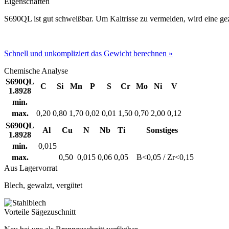
Eigenschaften
S690QL ist gut schweißbar. Um Kaltrisse zu vermeiden, wird eine g
Schnell und unkompliziert das Gewicht berechnen »
Chemische Analyse
S690QL
C
Si
Mn
P
S
Cr
Mo
Ni
V
1.8928
min.
max.
0,20
0,80
1,70
0,02
0,01
1,50
0,70
2,00
0,12
S690QL
Al
Cu
N
Nb
Ti
Sonstiges
1.8928
min.
0,015
max.
0,50
0,015
0,06
0,05
B<0,05 / Zr<0,15
Aus Lagervorrat
Blech, gewalzt, vergütet
Vorteile Sägezuschnitt